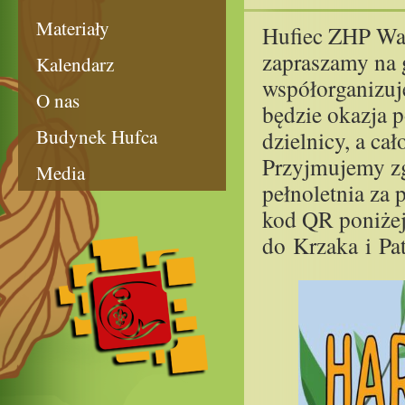
Materiały
​Hufiec ZHP War
zapraszamy na 
Kalendarz
współorganizu
O nas
będzie okazja p
Budynek Hufca
dzielnicy, a c
Przyjmujemy zg
Media
pełnoletnia za
kod QR poniżej.
do Krzaka i Pa