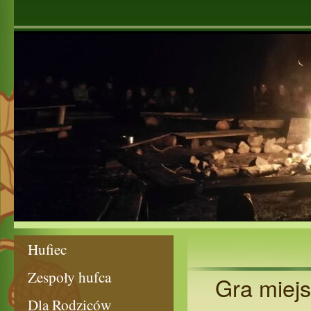
Hufiec
Zespoły hufca
Gra miej
Dla Rodziców