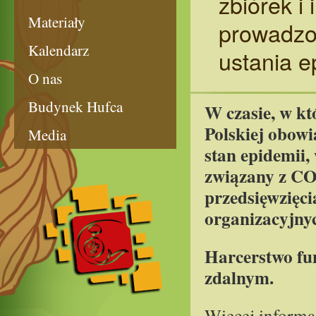
zbiórek i
Materiały
prowadzo
Kalendarz
ustania e
O nas
Budynek Hufca
W czasie, w kt
Polskiej obowi
Media
stan epidemii,
związany z COV
przedsięwzięc
organizacyjnyc
Harcerstwo fu
zdalnym.
Więcej informa