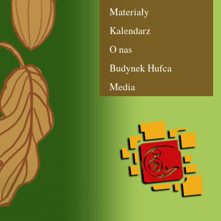
Materiały
Kalendarz
O nas
Budynek Hufca
Media