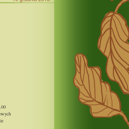
.00
owych
ie