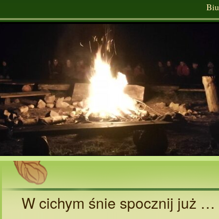
Biu
W cichym śnie spocznij już …