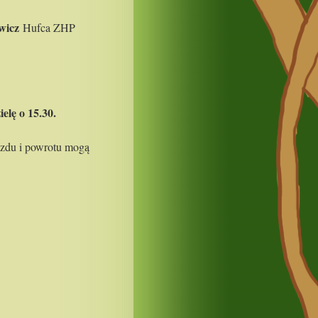
wicz
Hufca ZHP
elę o 15.30.
azdu i powrotu mogą