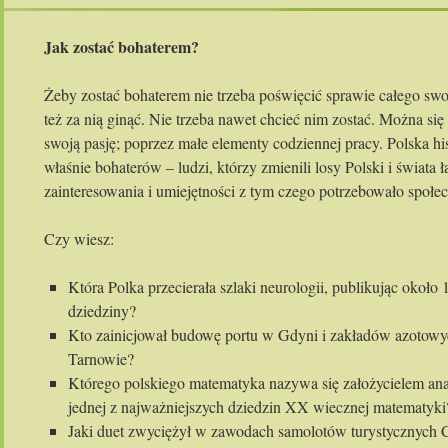
Jak zostać bohaterem?
Żeby zostać bohaterem nie trzeba poświęcić sprawie całego swoj
też za nią ginąć. Nie trzeba nawet chcieć nim zostać. Można się 
swoją pasję; poprzez małe elementy codziennej pracy. Polska hist
właśnie bohaterów – ludzi, którzy zmienili losy Polski i świata 
zainteresowania i umiejętności z tym czego potrzebowało społe
Czy wiesz:
Która Polka przecierała szlaki neurologii, publikując około 
dziedziny?
Kto zainicjował budowę portu w Gdyni i zakładów azotow
Tarnowie?
Którego polskiego matematyka nazywa się założycielem ana
jednej z najważniejszych dziedzin XX wiecznej matematyki
Jaki duet zwyciężył w zawodach samolotów turystycznych 