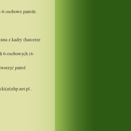
4-6 osobowe patrole.
na z kadry (harcerze
li 6-osobowych (4-
tworzyć patrol
i(at)zhp.net.pl .