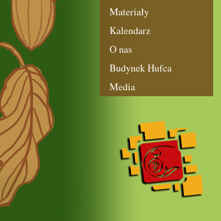
Materiały
Kalendarz
O nas
Budynek Hufca
Media