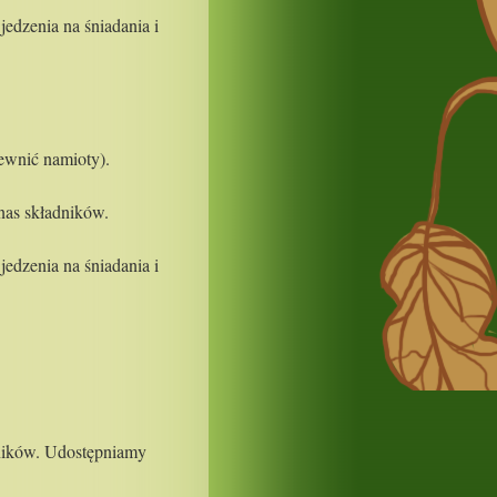
edzenia na śniadania i
ewnić namioty).
nas składników.
edzenia na śniadania i
dników. Udostępniamy