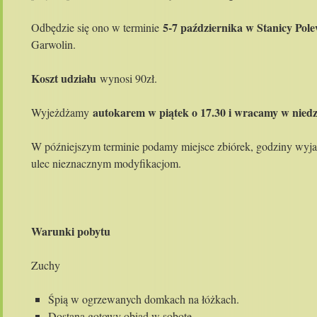
5-7 października w Stanicy Pole
Odbędzie się ono w terminie
Garwolin.
Koszt udziału
wynosi 90zł.
autokarem w piątek o 17.30 i wracamy w niedzi
Wyjeżdżamy
W późniejszym terminie podamy miejsce zbiórek, godziny wyj
ulec nieznacznym modyfikacjom.
Warunki pobytu
Zuchy
Śpią w ogrzewanych domkach na łóżkach.
Dostaną gotowy obiad w sobotę.