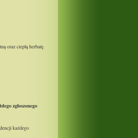
ną oraz ciepłą herbatę.
ażdego zgłoszonego
dencji każdego