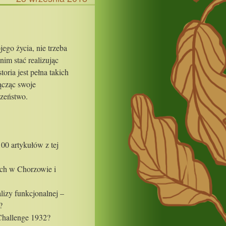
ego życia, nie trzeba
nim stać realizując
oria jest pełna takich
łącząc swoje
czeństwo.
100 artykułów z tej
ych w Chorzowie i
lizy funkcjonalnej –
?
Challenge 1932?