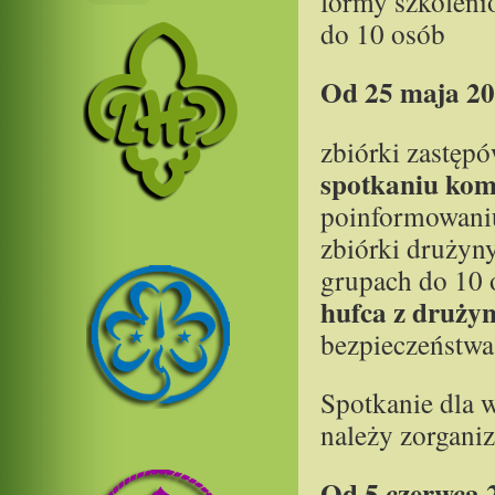
formy szkoleni
do 10 osób
Od 25 maja 20
zbiórki zastęp
spotkaniu kom
poinformowaniu
zbiórki drużyn
grupach do 10
hufca z druż
bezpieczeństwa
Spotkanie dla 
należy zorganiz
Od 5 czerwca 2