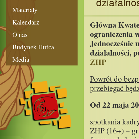
działalno
Materiały
Kalendarz
Główna Kwater
ograniczenia w
O nas
Jednocześnie u
Budynek Hufca
działalności, 
Media
ZHP
Powrót do bezpo
przebiegać będz
Od 22 maja 20
spotkania kadry
ZHP (16+) – gr