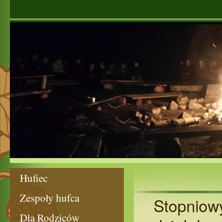
Hufiec
Zespoły hufca
Stopniow
Dla Rodziców